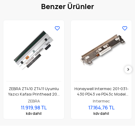
Benzer Ürünler
ZEBRA ZT410 ZT411 Uyumlu
Honeywell Intermec 201-031-
Yazıcı Kafası Printhead 203
430 PD43 ve PD43c Model
Dpi Parça No: P1058930-009
Barkod Etiket Yazıcı 203 Dpi
ZEBRA
Intermec
Termal Baskı Kafası
11.919,98 TL
17.164,76 TL
kdv dahil
kdv dahil