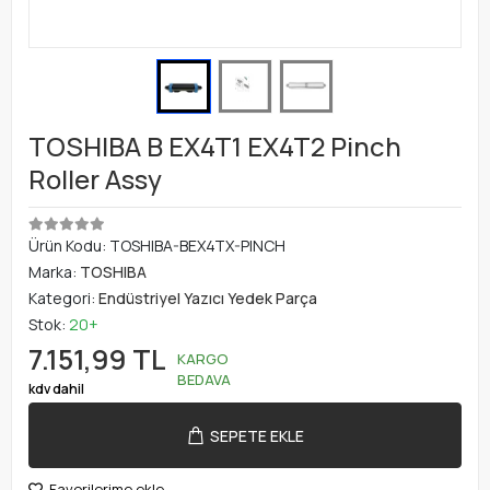
TOSHIBA B EX4T1 EX4T2 Pinch
Roller Assy
Ürün Kodu:
TOSHIBA-BEX4TX-PINCH
Marka:
TOSHIBA
Kategori:
Endüstriyel Yazıcı Yedek Parça
Stok:
20+
7.151,99 TL
KARGO
BEDAVA
kdv dahil
SEPETE EKLE
Favorilerime ekle