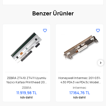
Benzer Ürünler
ZEBRA ZT410 ZT411 Uyumlu
Honeywell Intermec 201-031-
Yazıcı Kafası Printhead 203
430 PD43 ve PD43c Model
Dpi Parça No: P1058930-009
Barkod Etiket Yazıcı 203 Dpi
ZEBRA
Intermec
Termal Baskı Kafası
11.919,98 TL
17.164,76 TL
kdv dahil
kdv dahil