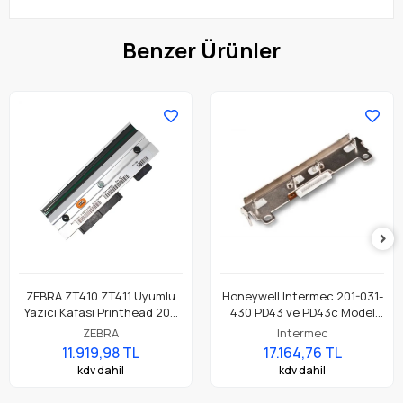
Benzer Ürünler
ZEBRA ZT410 ZT411 Uyumlu
Honeywell Intermec 201-031-
Yazıcı Kafası Printhead 203
430 PD43 ve PD43c Model
Dpi Parça No: P1058930-009
Barkod Etiket Yazıcı 203 Dpi
ZEBRA
Intermec
Termal Baskı Kafası
11.919,98 TL
17.164,76 TL
kdv dahil
kdv dahil