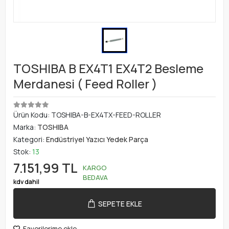
TOSHIBA B EX4T1 EX4T2 Besleme
Merdanesi ( Feed Roller )
Ürün Kodu:
TOSHIBA-B-EX4TX-FEED-ROLLER
Marka:
TOSHIBA
Kategori:
Endüstriyel Yazıcı Yedek Parça
Stok:
13
7.151,99 TL
KARGO
BEDAVA
kdv dahil
SEPETE EKLE
Favorilerime ekle