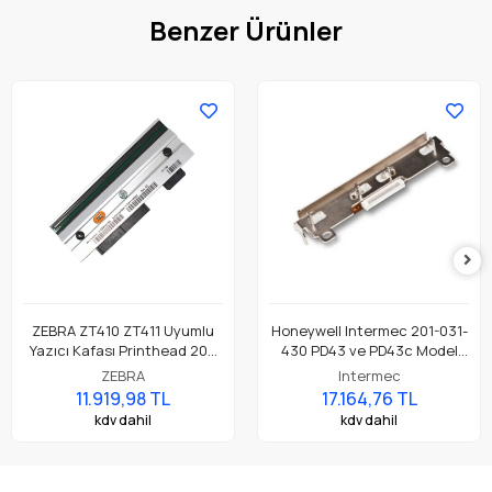
Benzer Ürünler
ZEBRA ZT410 ZT411 Uyumlu
Honeywell Intermec 201-031-
Yazıcı Kafası Printhead 203
430 PD43 ve PD43c Model
Dpi Parça No: P1058930-009
Barkod Etiket Yazıcı 203 Dpi
ZEBRA
Intermec
Termal Baskı Kafası
11.919,98 TL
17.164,76 TL
kdv dahil
kdv dahil