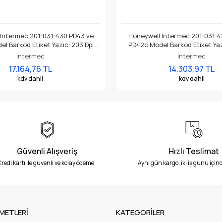
 Intermec 201-031-430 PD43 ve
Honeywell Intermec 201-031-4
l Barkod Etiket Yazıcı 203 Dpi
PD42c Model Barkod Etiket Yaz
Termal Baskı Kafası
Termal Baskı Kafası
Intermec
Intermec
17.164,76 TL
14.303,97 TL
kdv dahil
kdv dahil
Güvenli Alışveriş
Hızlı Teslimat
Kredi kartı ile güvenli ve kolay ödeme.
Aynı gün kargo, iki iş günü içind
METLERİ
KATEGORİLER