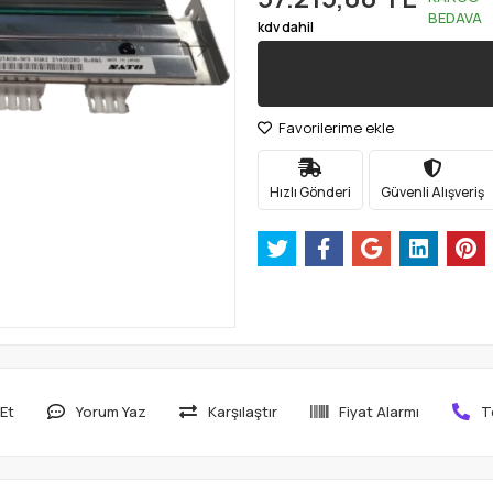
BEDAVA
kdv dahil
Favorilerime ekle
Hızlı Gönderi
Güvenli Alışveriş
Et
Yorum Yaz
Karşılaştır
Fiyat Alarmı
T