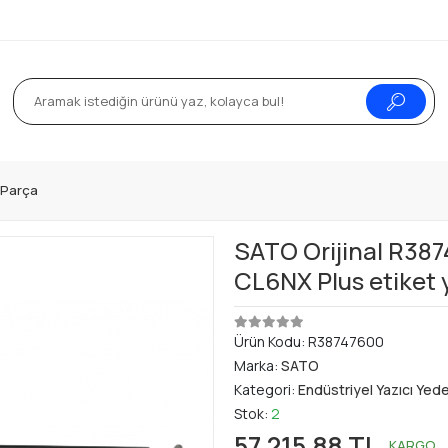
k Parça
SATO Orijinal R387
CL6NX Plus etiket y
Ürün Kodu:
R38747600
Marka:
SATO
Kategori:
Endüstriyel Yazıcı Yed
Stok:
2
57.215,88 TL
KARGO