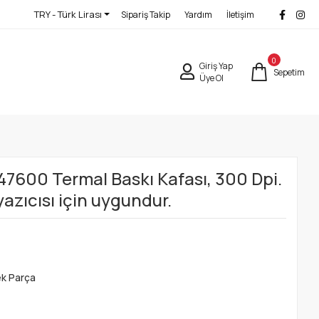
TRY - Türk Lirası
Sipariş Takip
Yardım
İletişim
0
Giriş Yap
Sepetim
Üye Ol
47600 Termal Baskı Kafası, 300 Dpi.
azıcısı için uygundur.
ek Parça