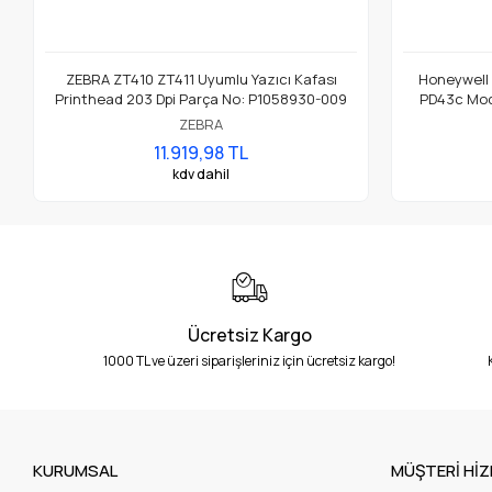
ZEBRA ZT410 ZT411 Uyumlu Yazıcı Kafası
Honeywell
Printhead 203 Dpi Parça No: P1058930-009
PD43c Mode
ZEBRA
11.919,98 TL
kdv dahil
Ücretsiz Kargo
1000 TL ve üzeri siparişleriniz için ücretsiz kargo!
KURUMSAL
MÜŞTERİ HİZ