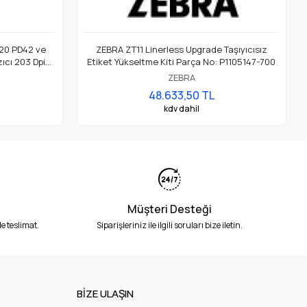
20 PD42 ve
ZEBRA ZT11 Linerless Upgrade Taşıyıcısız
ıcı 203 Dpi
Etiket Yükseltme Kiti Parça No: P1105147-700
ZEBRA
48.633,50 TL
kdv dahil
Müşteri Desteği
e teslimat.
Siparişleriniz ile ilgili soruları bize iletin.
BİZE ULAŞIN