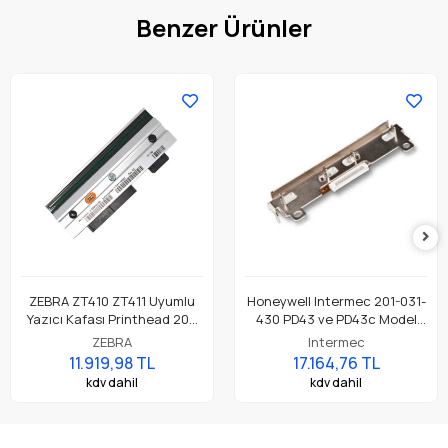
Benzer Ürünler
ZEBRA ZT410 ZT411 Uyumlu
Honeywell Intermec 201-031-
Yazıcı Kafası Printhead 203
430 PD43 ve PD43c Model
Dpi Parça No: P1058930-009
Barkod Etiket Yazıcı 203 Dpi
ZEBRA
Intermec
Termal Baskı Kafası
11.919,98 TL
17.164,76 TL
kdv dahil
kdv dahil