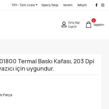
TRY - Türk Lirası
Sipariş Takip
Yardım
İletişim
0
Giriş Yap
Sepetim
Üye Ol
01800 Termal Baskı Kafası, 203 Dpi
azıcı için uygundur.
ek Parça