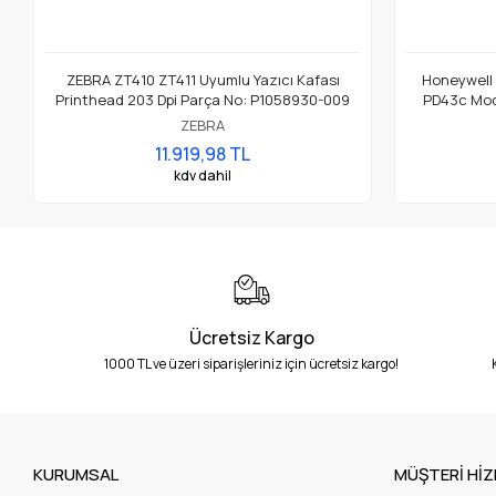
ZEBRA ZT410 ZT411 Uyumlu Yazıcı Kafası
Honeywell
Printhead 203 Dpi Parça No: P1058930-009
PD43c Mode
ZEBRA
11.919,98 TL
kdv dahil
Ücretsiz Kargo
1000 TL ve üzeri siparişleriniz için ücretsiz kargo!
KURUMSAL
MÜŞTERİ HİZ