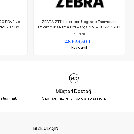
20 PD42 ve
ZEBRA ZT11 Linerless Upgrade Taşıyıcısız
ıcı 203 Dpi
Etiket Yükseltme Kiti Parça No: P1105147-700
ZEBRA
48.633,50 TL
kdv dahil
Müşteri Desteği
e teslimat.
Siparişleriniz ile ilgili soruları bize iletin.
BİZE ULAŞIN