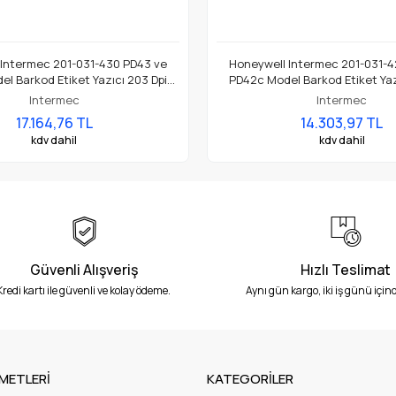
 Intermec 201-031-430 PD43 ve
Honeywell Intermec 201-031-4
l Barkod Etiket Yazıcı 203 Dpi
PD42c Model Barkod Etiket Yaz
Termal Baskı Kafası
Termal Baskı Kafası
Intermec
Intermec
17.164,76 TL
14.303,97 TL
kdv dahil
kdv dahil
Güvenli Alışveriş
Hızlı Teslimat
Kredi kartı ile güvenli ve kolay ödeme.
Aynı gün kargo, iki iş günü içind
METLERİ
KATEGORİLER