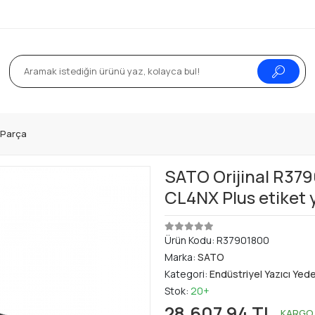
k Parça
SATO Orijinal R379
CL4NX Plus etiket y
Ürün Kodu:
R37901800
Marka:
SATO
Kategori:
Endüstriyel Yazıcı Yed
Stok:
20+
28.607,94 TL
KARGO