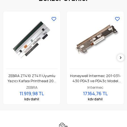
ZEBRA ZT410 ZT411 Uyumlu
Honeywell Intermec 201-031-
Yazıcı Kafası Printhead 203
430 PD43 ve PD43c Model
Dpi Parça No: P1058930-009
Barkod Etiket Yazıcı 203 Dpi
ZEBRA
Intermec
Termal Baskı Kafası
11.919,98 TL
17.164,76 TL
kdv dahil
kdv dahil