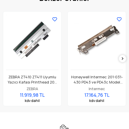
ZEBRA ZT410 ZT411 Uyumlu
Honeywell Intermec 201-031-
Yazıcı Kafası Printhead 203
430 PD43 ve PD43c Model
Dpi Parça No: P1058930-009
Barkod Etiket Yazıcı 203 Dpi
ZEBRA
Intermec
Termal Baskı Kafası
11.919,98 TL
17.164,76 TL
kdv dahil
kdv dahil