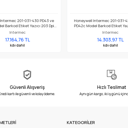
 Intermec 201-031-430 PD43 ve
Honeywell Intermec 201-031-4
l Barkod Etiket Yazıcı 203 Dpi
PD42c Model Barkod Etiket Yaz
Termal Baskı Kafası
Termal Baskı Kafası
Intermec
Intermec
17.164,76 TL
14.303,97 TL
kdv dahil
kdv dahil
Güvenli Alışveriş
Hızlı Teslimat
Kredi kartı ile güvenli ve kolay ödeme.
Aynı gün kargo, iki iş günü içind
METLERİ
KATEGORİLER