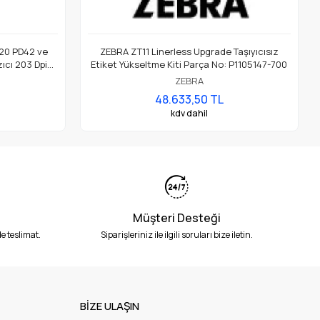
20 PD42 ve
ZEBRA ZT11 Linerless Upgrade Taşıyıcısız
ıcı 203 Dpi
Etiket Yükseltme Kiti Parça No: P1105147-700
ZEBRA
48.633,50 TL
kdv dahil
Müşteri Desteği
e teslimat.
Siparişleriniz ile ilgili soruları bize iletin.
BİZE ULAŞIN