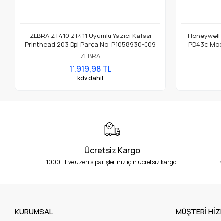
ZEBRA ZT410 ZT411 Uyumlu Yazıcı Kafası
Honeywell
Printhead 203 Dpi Parça No: P1058930-009
PD43c Mode
ZEBRA
11.919,98 TL
kdv dahil
Ücretsiz Kargo
1000 TL ve üzeri siparişleriniz için ücretsiz kargo!
KURUMSAL
MÜŞTERİ HİZ