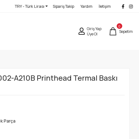
TRY - Türk Lirası
Sipariş Takip
Yardım
İletişim
0
Giriş Yap
Sepetim
Üye Ol
002-A210B Printhead Termal Baskı
ek Parça
O