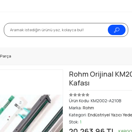
k Parça
Rohm Orijinal KM2
Kafası
Ürün Kodu:
KM2002-A210B
Marka:
Rohm
Kategori:
Endüstriyel Yazıcı Yed
Stok:
1
20.263,96 TL
KARG