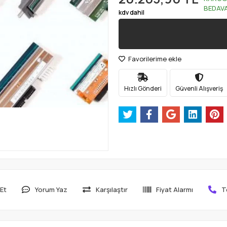
BEDAV
kdv dahil
Favorilerime ekle
Hızlı Gönderi
Güvenli Alışveriş
Et
Yorum Yaz
Karşılaştır
Fiyat Alarmı
T