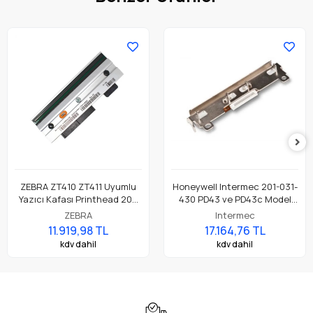
ZEBRA ZT410 ZT411 Uyumlu
Honeywell Intermec 201-031-
Yazıcı Kafası Printhead 203
430 PD43 ve PD43c Model
Dpi Parça No: P1058930-009
Barkod Etiket Yazıcı 203 Dpi
ZEBRA
Intermec
Termal Baskı Kafası
11.919,98 TL
17.164,76 TL
kdv dahil
kdv dahil