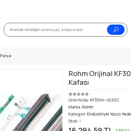
k Parça
Rohm Orijinal KF3
Kafası
Ürün Kodu:
KF3004-GL50C
Marka:
Rohm
Kategori:
Endüstriyel Yazıcı Yed
Stok:
1
16.294,59 TL
KARGO