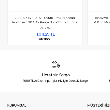
ZEBRA ZT410 ZT411 Uyumlu Yazıcı Kafası
Honeywell
Printhead 203 Dpi Parça No: P1058930-009
PD43c Mode
ZEBRA
11.911,25 TL
kdv dahil
Ücretsiz Kargo
1000 TL ve üzeri siparişleriniz için ücretsiz kargo!
KURUMSAL
MÜŞTERİ HİZ