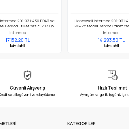
 Intermec 201-031-430 PD43 ve
Honeywell Intermec 201-031-4
l Barkod Etiket Yazıcı 203 Dpi
PD42c Model Barkod Etiket Yaz
Termal Baskı Kafası
Termal Baskı Kafası
Intermec
Intermec
17.152,20 TL
14.293,50 TL
kdv dahil
kdv dahil
Güvenli Alışveriş
Hızlı Teslimat
Kredi kartı ile güvenli ve kolay ödeme.
Aynı gün kargo, iki iş günü içind
METLERİ
KATEGORİLER