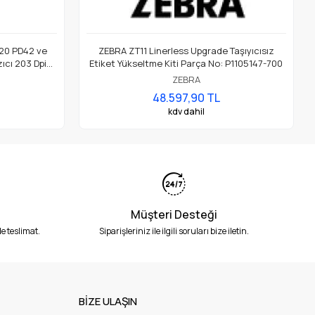
20 PD42 ve
ZEBRA ZT11 Linerless Upgrade Taşıyıcısız
ıcı 203 Dpi
Etiket Yükseltme Kiti Parça No: P1105147-700
ZEBRA
48.597,90 TL
kdv dahil
Müşteri Desteği
e teslimat.
Siparişleriniz ile ilgili soruları bize iletin.
BİZE ULAŞIN