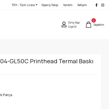
TRY - Türk Lirası
Sipariş Takip
Yardım
İletişim
0
Giriş Yap
Sepetim
Üye Ol
004-GL50C Printhead Termal Baskı
ek Parça