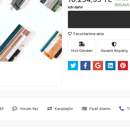
BEDAVA
kdv dahil
Favorilerime ekle
Hızlı Gönderi
Güvenli Alışveriş
Et
Yorum Yaz
Karşılaştır
Fiyat Alarmı
T