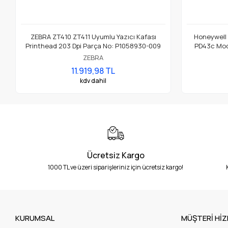
ZEBRA ZT410 ZT411 Uyumlu Yazıcı Kafası
Honeywell
Printhead 203 Dpi Parça No: P1058930-009
PD43c Mode
ZEBRA
11.919,98 TL
kdv dahil
Ücretsiz Kargo
1000 TL ve üzeri siparişleriniz için ücretsiz kargo!
KURUMSAL
MÜŞTERİ HİZ