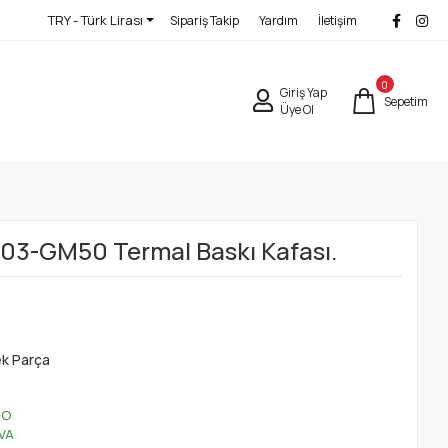
TRY - Türk Lirası
Sipariş Takip
Yardım
İletişim
0
Giriş Yap
Sepetim
Üye Ol
003-GM50 Termal Baskı Kafası.
ek Parça
GO
VA