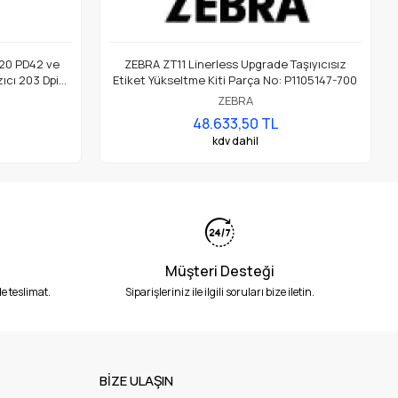
20 PD42 ve
ZEBRA ZT11 Linerless Upgrade Taşıyıcısız
ıcı 203 Dpi
Etiket Yükseltme Kiti Parça No: P1105147-700
ZEBRA
48.633,50 TL
kdv dahil
Müşteri Desteği
e teslimat.
Siparişleriniz ile ilgili soruları bize iletin.
BİZE ULAŞIN