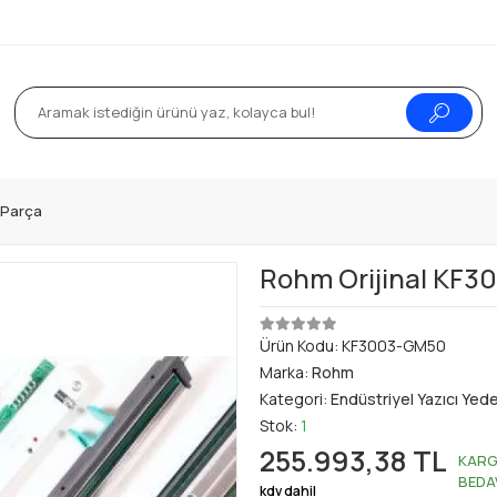
k Parça
Rohm Orijinal KF3
Ürün Kodu:
KF3003-GM50
Marka:
Rohm
Kategori:
Endüstriyel Yazıcı Yed
Stok:
1
255.993,38 TL
KAR
BEDA
kdv dahil