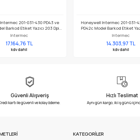
 Intermec 201-031-430 PD43 ve
Honeywell Intermec 201-031-4
l Barkod Etiket Yazıcı 203 Dpi
PD42c Model Barkod Etiket Yaz
Termal Baskı Kafası
Termal Baskı Kafası
Intermec
Intermec
17.164,76 TL
14.303,97 TL
kdv dahil
kdv dahil
Güvenli Alışveriş
Hızlı Teslimat
Kredi kartı ile güvenli ve kolay ödeme.
Aynı gün kargo, iki iş günü içind
METLERİ
KATEGORİLER