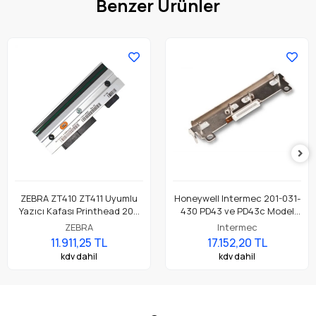
Benzer Ürünler
ZEBRA ZT410 ZT411 Uyumlu
Honeywell Intermec 201-031-
Yazıcı Kafası Printhead 203
430 PD43 ve PD43c Model
Dpi Parça No: P1058930-009
Barkod Etiket Yazıcı 203 Dpi
ZEBRA
Intermec
Termal Baskı Kafası
11.911,25 TL
17.152,20 TL
kdv dahil
kdv dahil