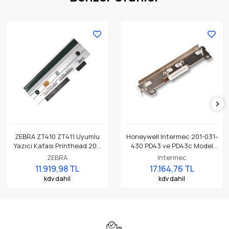
ZEBRA ZT410 ZT411 Uyumlu
Honeywell Intermec 201-031-
Yazıcı Kafası Printhead 203
430 PD43 ve PD43c Model
Dpi Parça No: P1058930-009
Barkod Etiket Yazıcı 203 Dpi
ZEBRA
Intermec
Termal Baskı Kafası
11.919,98 TL
17.164,76 TL
kdv dahil
kdv dahil