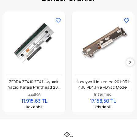
ZEBRA ZT410 ZT411 Uyumlu
Honeywell Intermec 201-031-
Yazıcı Kafası Printhead 203
430 PD43 ve PD43c Model
Dpi Parça No: P1058930-009
Barkod Etiket Yazıcı 203 Dpi
ZEBRA
Intermec
Termal Baskı Kafası
11.915,63 TL
17.158,50 TL
kdv dahil
kdv dahil