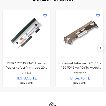
ZEBRA ZT410 ZT411 Uyumlu
Honeywell Intermec 201-031-
Yazıcı Kafası Printhead 203
430 PD43 ve PD43c Model
Dpi Parça No: P1058930-009
Barkod Etiket Yazıcı 203 Dpi
ZEBRA
Intermec
Termal Baskı Kafası
11.919,98 TL
17.164,76 TL
kdv dahil
kdv dahil