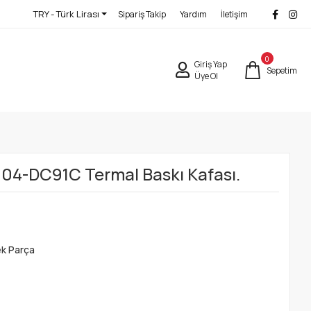
TRY - Türk Lirası
Sipariş Takip
Yardım
İletişim
0
Giriş Yap
Sepetim
Üye Ol
004-DC91C Termal Baskı Kafası.
ek Parça