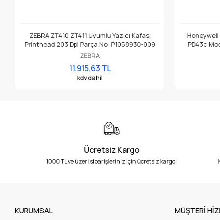
ZEBRA ZT410 ZT411 Uyumlu Yazıcı Kafası
Honeywell
Printhead 203 Dpi Parça No: P1058930-009
PD43c Mode
ZEBRA
11.915,63 TL
kdv dahil
Ücretsiz Kargo
1000 TL ve üzeri siparişleriniz için ücretsiz kargo!
KURUMSAL
MÜŞTERİ HİZ