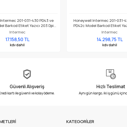
 Intermec 201-031-430 PD43 ve
Honeywell Intermec 201-031-4
l Barkod Etiket Yazıcı 203 Dpi
PD42c Model Barkod Etiket Yaz
Termal Baskı Kafası
Termal Baskı Kafası
Intermec
Intermec
17.158,50 TL
14.298,75 TL
kdv dahil
kdv dahil
Güvenli Alışveriş
Hızlı Teslimat
Kredi kartı ile güvenli ve kolay ödeme.
Aynı gün kargo, iki iş günü içind
METLERİ
KATEGORİLER