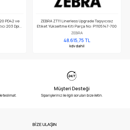
20 PD42 ve
ZEBRA ZT11 Linerless Upgrade Taşıyıcısız
ıcı 203 Dpi
Etiket Yükseltme Kiti Parça No: P1105147-700
ZEBRA
48.615,75 TL
kdv dahil
Müşteri Desteği
e teslimat.
Siparişleriniz ile ilgili soruları bize iletin.
BİZE ULAŞIN