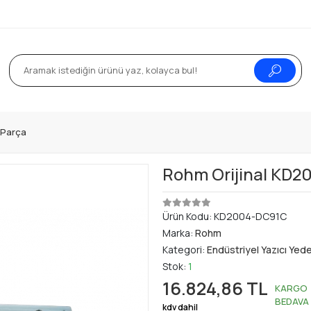
k Parça
Rohm Orijinal KD2
Ürün Kodu:
KD2004-DC91C
Marka:
Rohm
Kategori:
Endüstriyel Yazıcı Yed
Stok:
1
16.824,86 TL
KARGO
BEDAVA
kdv dahil