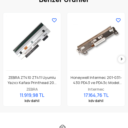
ZEBRA ZT410 ZT411 Uyumlu
Honeywell Intermec 201-031-
Yazıcı Kafası Printhead 203
430 PD43 ve PD43c Model
Dpi Parça No: P1058930-009
Barkod Etiket Yazıcı 203 Dpi
ZEBRA
Intermec
Termal Baskı Kafası
11.919,98 TL
17.164,76 TL
kdv dahil
kdv dahil