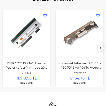
ZEBRA ZT410 ZT411 Uyumlu
Honeywell Intermec 201-031-
Yazıcı Kafası Printhead 203
430 PD43 ve PD43c Model
Dpi Parça No: P1058930-009
Barkod Etiket Yazıcı 203 Dpi
ZEBRA
Intermec
Termal Baskı Kafası
11.919,98 TL
17.164,76 TL
kdv dahil
kdv dahil