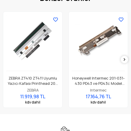
ZEBRA ZT410 ZT411 Uyumlu
Honeywell Intermec 201-031-
Yazıcı Kafası Printhead 203
430 PD43 ve PD43c Model
Dpi Parça No: P1058930-009
Barkod Etiket Yazıcı 203 Dpi
ZEBRA
Intermec
Termal Baskı Kafası
11.919,98 TL
17.164,76 TL
kdv dahil
kdv dahil