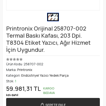
Printronix Orijinal 258707-002
Termal Baskı Kafası, 203 Dpi.
T8304 Etiket Yazıcı, Ağır Hizmet
İçin Uygundur.
Ürün Kodu:
258707-002
Marka:
Printronix
Kategori:
Endüstriyel Yazıcı Yedek Parça
Stok:
1
59.981,31 TL
KARGO
BEDAVA
kdv dahil
SEPETE EKLE