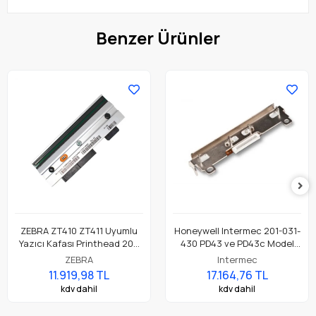
Benzer Ürünler
ZEBRA ZT410 ZT411 Uyumlu
Honeywell Intermec 201-031-
Yazıcı Kafası Printhead 203
430 PD43 ve PD43c Model
Dpi Parça No: P1058930-009
Barkod Etiket Yazıcı 203 Dpi
ZEBRA
Intermec
Termal Baskı Kafası
11.919,98 TL
17.164,76 TL
kdv dahil
kdv dahil