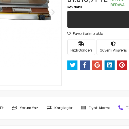
BEDAVA
kdv dahil
Favorilerime ekle
Hızlı Gönderi
Güvenli Alışveriş
Et
Yorum Yaz
Karşılaştır
Fiyat Alarmı
T