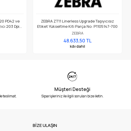
20 PD42 ve
ZEBRA ZT11 Linerless Upgrade Taşıyıcısız
ıcı 203 Dpi
Etiket Yükseltme Kiti Parça No: P1105147-700
ZEBRA
48.633,50 TL
kdv dahil
Müşteri Desteği
e teslimat.
Siparişleriniz ile ilgili soruları bize iletin.
BİZE ULAŞIN