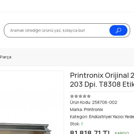
k Parça
Printronix Orijinal
203 Dpi. T8308 Etik
Ürün Kodu:
258706-002
Marka:
Printronix
Kategori:
Endüstriyel Yazıcı Yed
Stok:
1
81.818,71 TL
KARGO