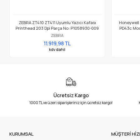
ZEBRA ZT410 ZT411 Uyumlu Yazıcı Kafası
Honeywell
Printhead 203 Dpi Parça No: P1058930-009
PD43c Mode
ZEBRA
11.919,98 TL
kdv dahil
Ücretsiz Kargo
1000 TL ve üzeri siparişleriniz için ücretsiz kargo!
KURUMSAL
MÜŞTERİ HİZ