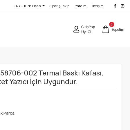
TRY - Türk Lirası
Sipariş Takip
Yardım
İletişim
0
Giriş Yap
Sepetim
Üye Ol
 258706-002 Termal Baskı Kafası,
et Yazıcı İçin Uygundur.
ek Parça