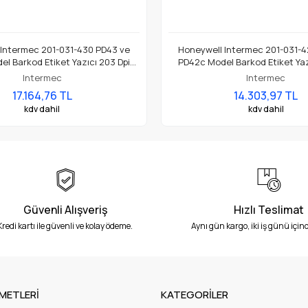
 Intermec 201-031-430 PD43 ve
Honeywell Intermec 201-031-4
l Barkod Etiket Yazıcı 203 Dpi
PD42c Model Barkod Etiket Yaz
Termal Baskı Kafası
Termal Baskı Kafası
Intermec
Intermec
17.164,76 TL
14.303,97 TL
kdv dahil
kdv dahil
Güvenli Alışveriş
Hızlı Teslimat
Kredi kartı ile güvenli ve kolay ödeme.
Aynı gün kargo, iki iş günü içind
METLERİ
KATEGORİLER