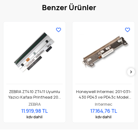
Benzer Ürünler
ZEBRA ZT410 ZT411 Uyumlu
Honeywell Intermec 201-031-
Yazıcı Kafası Printhead 203
430 PD43 ve PD43c Model
Dpi Parça No: P1058930-009
Barkod Etiket Yazıcı 203 Dpi
ZEBRA
Intermec
Termal Baskı Kafası
11.919,98 TL
17.164,76 TL
kdv dahil
kdv dahil