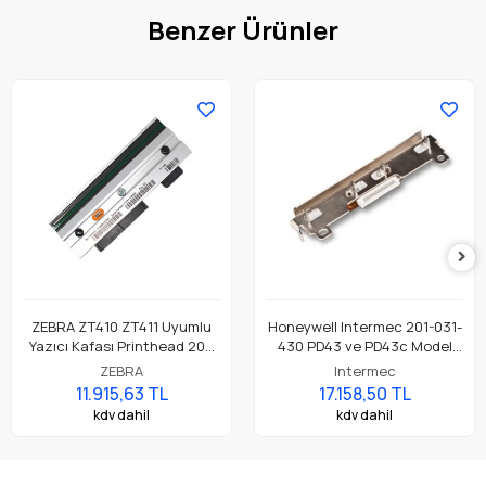
Benzer Ürünler
ZEBRA ZT410 ZT411 Uyumlu
Honeywell Intermec 201-031-
Yazıcı Kafası Printhead 203
430 PD43 ve PD43c Model
Dpi Parça No: P1058930-009
Barkod Etiket Yazıcı 203 Dpi
ZEBRA
Intermec
Termal Baskı Kafası
11.915,63 TL
17.158,50 TL
kdv dahil
kdv dahil