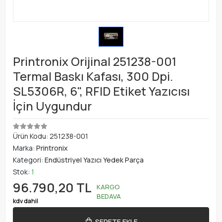
Printronix Orijinal 251238-001
Termal Baskı Kafası, 300 Dpi.
SL5306R, 6", RFID Etiket Yazıcısı
İçin Uygundur
Ürün Kodu:
251238-001
Marka:
Printronix
Kategori:
Endüstriyel Yazıcı Yedek Parça
Stok:
1
96.790,20 TL
KARGO
BEDAVA
kdv dahil
SEPETE EKLE