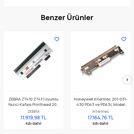
Benzer Ürünler
ZEBRA ZT410 ZT411 Uyumlu
Honeywell Intermec 201-031-
Yazıcı Kafası Printhead 203
430 PD43 ve PD43c Model
Dpi Parça No: P1058930-009
Barkod Etiket Yazıcı 203 Dpi
ZEBRA
Intermec
Termal Baskı Kafası
11.919,98 TL
17.164,76 TL
kdv dahil
kdv dahil