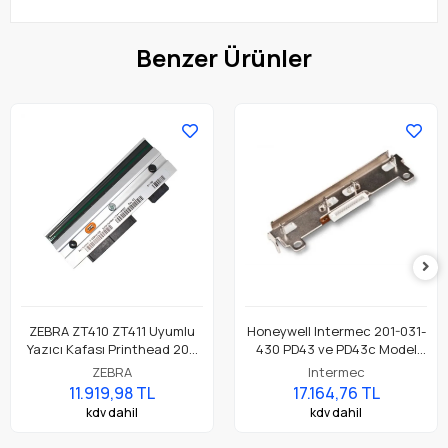
Benzer Ürünler
ZEBRA ZT410 ZT411 Uyumlu
Honeywell Intermec 201-031-
Yazıcı Kafası Printhead 203
430 PD43 ve PD43c Model
Dpi Parça No: P1058930-009
Barkod Etiket Yazıcı 203 Dpi
ZEBRA
Intermec
Termal Baskı Kafası
11.919,98 TL
17.164,76 TL
kdv dahil
kdv dahil