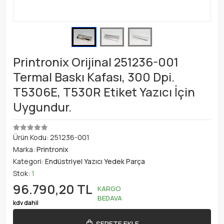
Printronix Orijinal 251236-001
Termal Baskı Kafası, 300 Dpi.
T5306E, T530R Etiket Yazıcı İçin
Uygundur.
Ürün Kodu:
251236-001
Marka:
Printronix
Kategori:
Endüstriyel Yazıcı Yedek Parça
Stok:
1
96.790,20 TL
KARGO
BEDAVA
kdv dahil
SEPETE EKLE