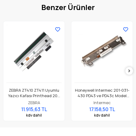
Benzer Ürünler
ZEBRA ZT410 ZT411 Uyumlu
Honeywell Intermec 201-031-
Yazıcı Kafası Printhead 203
430 PD43 ve PD43c Model
Dpi Parça No: P1058930-009
Barkod Etiket Yazıcı 203 Dpi
ZEBRA
Intermec
Termal Baskı Kafası
11.915,63 TL
17.158,50 TL
kdv dahil
kdv dahil