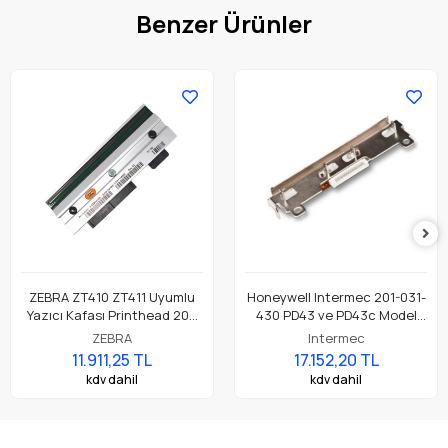
Benzer Ürünler
ZEBRA ZT410 ZT411 Uyumlu
Honeywell Intermec 201-031-
Yazıcı Kafası Printhead 203
430 PD43 ve PD43c Model
Dpi Parça No: P1058930-009
Barkod Etiket Yazıcı 203 Dpi
ZEBRA
Intermec
Termal Baskı Kafası
11.911,25 TL
17.152,20 TL
kdv dahil
kdv dahil