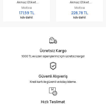
Akmaz Etiket
Akmaz Etiket
(20mmx200mt.HafifYıkama)
(25mmx200mt.HafifYıkama)
Motiva
Motiva
171,59 TL
228,78 TL
kdv dahil
kdv dahil
Ücretsiz Kargo
1000 TL ve üzeri siparişleriniz için ücretsiz kargo!
Güvenli Alışveriş
Kredi kartı ile güvenli ve kolay ödeme.
Hızlı Teslimat