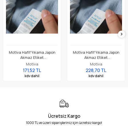
Motiva Hafif Yıkama Japon
Motiva Hafif Yıkama Japon
Akmaz Etiket
Akmaz Etiket
(20mmx200mt.HafifYıkama)
(25mmx200mt.HafifYıkama)
Motiva
Motiva
171,52 TL
228,70 TL
kdv dahil
kdv dahil
Ücretsiz Kargo
1000 TL ve üzeri siparişleriniz için ücretsiz kargo!