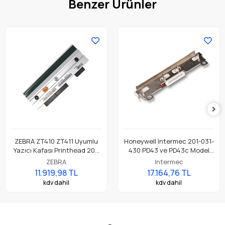
Benzer Ürünler
ZEBRA ZT410 ZT411 Uyumlu
Honeywell Intermec 201-031-
Yazıcı Kafası Printhead 203
430 PD43 ve PD43c Model
Dpi Parça No: P1058930-009
Barkod Etiket Yazıcı 203 Dpi
ZEBRA
Intermec
Termal Baskı Kafası
11.919,98 TL
17.164,76 TL
kdv dahil
kdv dahil