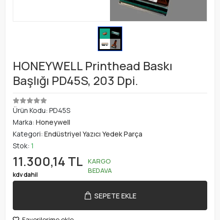
HONEYWELL Printhead Baskı
Başlığı PD45S, 203 Dpi.
Ürün Kodu:
PD45S
Marka:
Honeywell
Kategori:
Endüstriyel Yazıcı Yedek Parça
Stok:
1
11.300,14 TL
KARGO
BEDAVA
kdv dahil
SEPETE EKLE
Favorilerime ekle