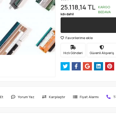
25.118,14 TL
KARGO
BEDAVA
kdv dahil
Favorilerime ekle
Hızlı Gönderi
Güvenli Alışveriş
Et
Yorum Yaz
Karşılaştır
Fiyat Alarmı
T