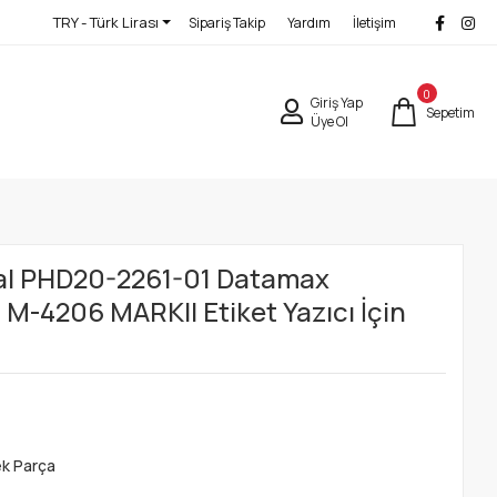
TRY - Türk Lirası
Sipariş Takip
Yardım
İletişim
0
Giriş Yap
Sepetim
Üye Ol
al PHD20-2261-01 Datamax
 M-4206 MARKII Etiket Yazıcı İçin
ek Parça