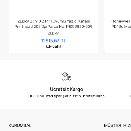
ZEBRA ZT410 ZT411 Uyumlu Yazıcı Kafası
Honeywell
Printhead 203 Dpi Parça No: P1058930-009
PD43c Mode
ZEBRA
11.915,63 TL
kdv dahil
Ücretsiz Kargo
1000 TL ve üzeri siparişleriniz için ücretsiz kargo!
KURUMSAL
MÜŞTERİ HİZ