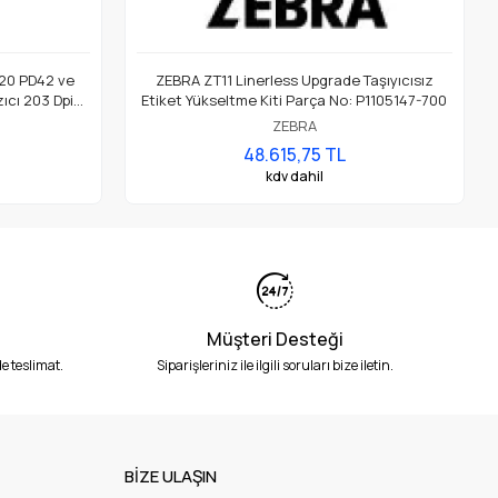
20 PD42 ve
ZEBRA ZT11 Linerless Upgrade Taşıyıcısız
ıcı 203 Dpi
Etiket Yükseltme Kiti Parça No: P1105147-700
ZEBRA
48.615,75 TL
kdv dahil
Müşteri Desteği
e teslimat.
Siparişleriniz ile ilgili soruları bize iletin.
BİZE ULAŞIN