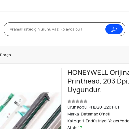
k Parça
HONEYWELL Orijin
Printhead, 203 Dpi.
Uygundur.
Ürün Kodu:
PHD20-2261-01
Marka:
Datamax O'neil
Kategori:
Endüstriyel Yazıcı Yed
Stok:
17