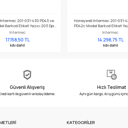
 Intermec 201-031-430 PD43 ve
Honeywell Intermec 201-031-4
l Barkod Etiket Yazıcı 203 Dpi
PD42c Model Barkod Etiket Yaz
Termal Baskı Kafası
Termal Baskı Kafası
Intermec
Intermec
17.158,50 TL
14.298,75 TL
kdv dahil
kdv dahil
Güvenli Alışveriş
Hızlı Teslimat
Kredi kartı ile güvenli ve kolay ödeme.
Aynı gün kargo, iki iş günü içind
METLERİ
KATEGORİLER