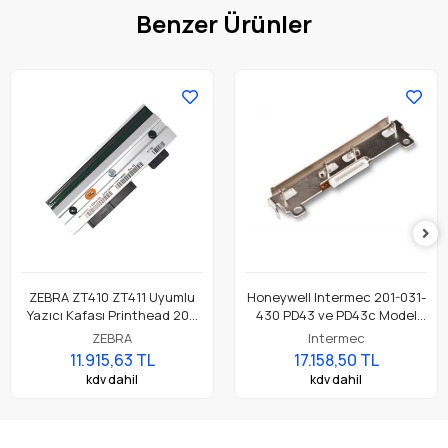
Benzer Ürünler
ZEBRA ZT410 ZT411 Uyumlu
Honeywell Intermec 201-031-
Yazıcı Kafası Printhead 203
430 PD43 ve PD43c Model
Dpi Parça No: P1058930-009
Barkod Etiket Yazıcı 203 Dpi
ZEBRA
Intermec
Termal Baskı Kafası
11.915,63 TL
17.158,50 TL
kdv dahil
kdv dahil