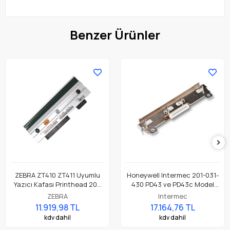
Benzer Ürünler
ZEBRA ZT410 ZT411 Uyumlu
Honeywell Intermec 201-031-
Yazıcı Kafası Printhead 203
430 PD43 ve PD43c Model
Dpi Parça No: P1058930-009
Barkod Etiket Yazıcı 203 Dpi
ZEBRA
Intermec
Termal Baskı Kafası
11.919,98 TL
17.164,76 TL
kdv dahil
kdv dahil