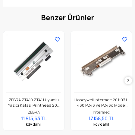
Benzer Ürünler
ZEBRA ZT410 ZT411 Uyumlu
Honeywell Intermec 201-031-
Yazıcı Kafası Printhead 203
430 PD43 ve PD43c Model
Dpi Parça No: P1058930-009
Barkod Etiket Yazıcı 203 Dpi
ZEBRA
Intermec
Termal Baskı Kafası
11.915,63 TL
17.158,50 TL
kdv dahil
kdv dahil