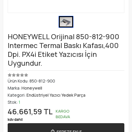
HONEYWELL Orijinal 850-812-900
Intermec Termal Baskı Kafası,400
Dpi. PX4i Etiket Yazıcısı İçin
Uygundur.
Ürün Kodu:
850-812-900
Marka:
Honeywell
Kategori:
Endüstriyel Yazıcı Yedek Parça
Stok:
1
46.661,59 TL
KARGO
BEDAVA
kdv dahil
SEPETE EKLE