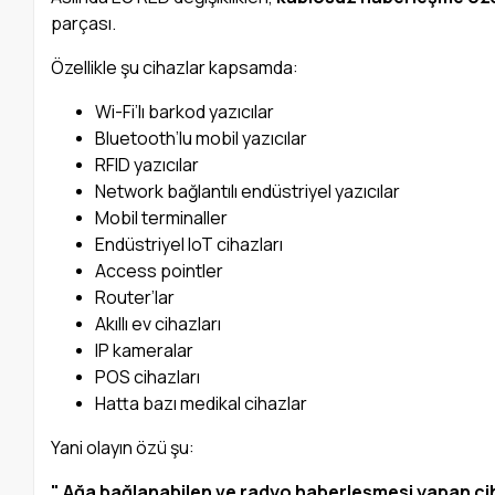
parçası.
Özellikle şu cihazlar kapsamda:
Wi-Fi’lı barkod yazıcılar
Bluetooth’lu mobil yazıcılar
RFID yazıcılar
Network bağlantılı endüstriyel yazıcılar
Mobil terminaller
Endüstriyel IoT cihazları
Access pointler
Router’lar
Akıllı ev cihazları
IP kameralar
POS cihazları
Hatta bazı medikal cihazlar
Yani olayın özü şu:
" Ağa bağlanabilen ve radyo haberleşmesi yapan cih