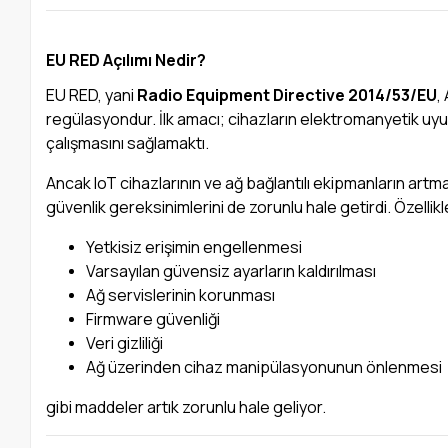
EU RED Açılımı Nedir?
EU RED, yani
Radio Equipment Directive 2014/53/EU
,
regülasyondur. İlk amacı; cihazların elektromanyetik uyu
çalışmasını sağlamaktı.
Ancak IoT cihazlarının ve ağ bağlantılı ekipmanların artmas
güvenlik gereksinimlerini de zorunlu hale getirdi. Özellikl
Yetkisiz erişimin engellenmesi
Varsayılan güvensiz ayarların kaldırılması
Ağ servislerinin korunması
Firmware güvenliği
Veri gizliliği
Ağ üzerinden cihaz manipülasyonunun önlenmesi
gibi maddeler artık zorunlu hale geliyor.