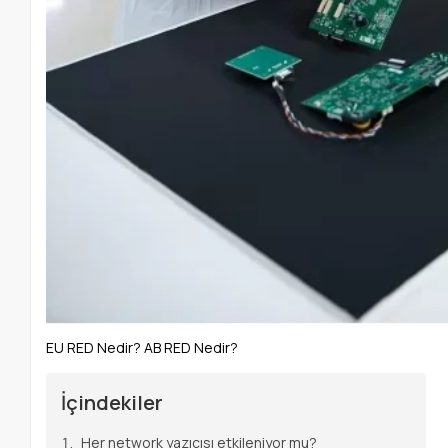
EU RED Nedir? AB RED Nedir?
İçindekiler
Her network yazıcısı etkileniyor mu?