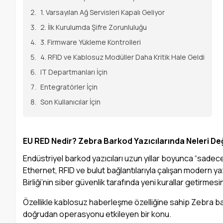
1. Varsayılan Ağ Servisleri Kapalı Geliyor
2. İlk Kurulumda Şifre Zorunluluğu
3. Firmware Yükleme Kontrolleri
4. RFID ve Kablosuz Modüller Daha Kritik Hale Geldi
IT Departmanları İçin
Entegratörler İçin
Son Kullanıcılar İçin
EU RED Nedir? Zebra Barkod Yazıcılarında Neleri Değ
Endüstriyel barkod yazıcıları uzun yıllar boyunca “sadec
Ethernet, RFID ve bulut bağlantılarıyla çalışan modern yazı
Birliği’nin siber güvenlik tarafında yeni kurallar getirme
Özellikle kablosuz haberleşme özelliğine sahip Zebra barkod
doğrudan operasyonu etkileyen bir konu.