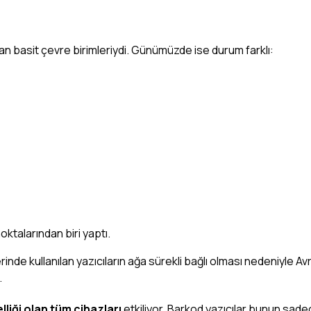
n basit çevre birimleriydi. Günümüzde ise durum farklı:
oktalarından biri yaptı.
rinde kullanılan yazıcıların ağa sürekli bağlı olması nedeniyle Avr
.
liği olan tüm cihazları
etkiliyor. Barkod yazıcılar bunun sade