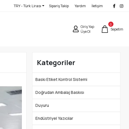
TRY - Türk Lirası
Sipariş Takip
Yardım
İletişim
0
Giriş Yap
Sepetim
Üye Ol
Kategoriler
Baskı Etiket Kontrol Sistemi
Doğrudan Ambalaj Baskısı
Duyuru
Endüstriyel Yazıcılar