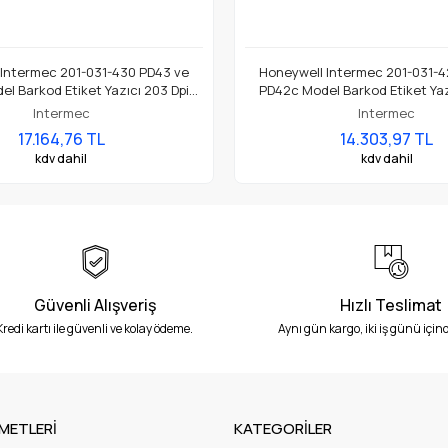
 Intermec 201-031-430 PD43 ve
Honeywell Intermec 201-031-4
l Barkod Etiket Yazıcı 203 Dpi
PD42c Model Barkod Etiket Yaz
Termal Baskı Kafası
Termal Baskı Kafası
Intermec
Intermec
17.164,76 TL
14.303,97 TL
kdv dahil
kdv dahil
Güvenli Alışveriş
Hızlı Teslimat
Kredi kartı ile güvenli ve kolay ödeme.
Aynı gün kargo, iki iş günü içind
METLERİ
KATEGORİLER