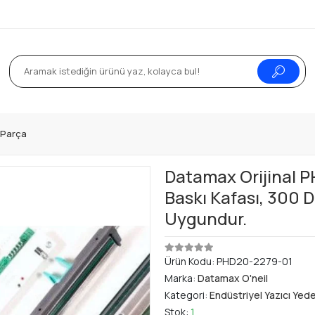
k Parça
Datamax Orijinal 
Baskı Kafası, 300 Dp
Uygundur.
Ürün Kodu:
PHD20-2279-01
Marka:
Datamax O'neil
Kategori:
Endüstriyel Yazıcı Yed
Stok:
1