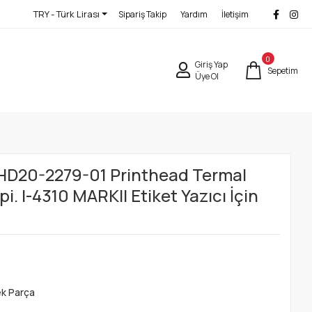
TRY - Türk Lirası
Sipariş Takip
Yardım
İletişim
0
Giriş Yap
Sepetim
Üye Ol
PHD20-2279-01 Printhead Termal
i. I-4310 MARKII Etiket Yazıcı İçin
ek Parça