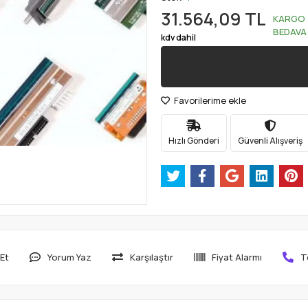
31.564,09 TL
KARGO
BEDAVA
kdv dahil
Favorilerime ekle
Hızlı Gönderi
Güvenli Alışveriş
Et
Yorum Yaz
Karşılaştır
Fiyat Alarmı
T