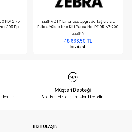
20 PD42 ve
ZEBRA ZT11 Linerless Upgrade Taşıyıcısız
ıcı 203 Dpi
Etiket Yükseltme Kiti Parça No: P1105147-700
ZEBRA
48.633,50 TL
kdv dahil
Müşteri Desteği
e teslimat.
Siparişleriniz ile ilgili soruları bize iletin.
BİZE ULAŞIN