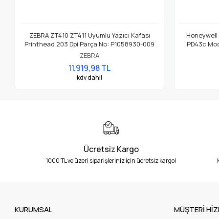
ZEBRA ZT410 ZT411 Uyumlu Yazıcı Kafası
Honeywell
Printhead 203 Dpi Parça No: P1058930-009
PD43c Mode
ZEBRA
11.919,98 TL
kdv dahil
Ücretsiz Kargo
1000 TL ve üzeri siparişleriniz için ücretsiz kargo!
KURUMSAL
MÜŞTERİ HİZ