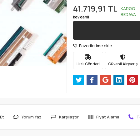
41.719,91 TL
KARGO
BEDAVA
kdv dahil
Favorilerime ekle
Hızlı Gönderi
Güvenli Alışveriş
Et
Yorum Yaz
Karşılaştır
Fiyat Alarmı
T