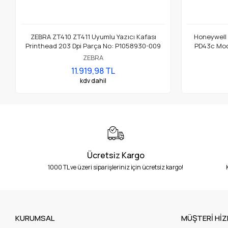
ZEBRA ZT410 ZT411 Uyumlu Yazıcı Kafası
Honeywell
Printhead 203 Dpi Parça No: P1058930-009
PD43c Mode
ZEBRA
11.919,98 TL
kdv dahil
Ücretsiz Kargo
1000 TL ve üzeri siparişleriniz için ücretsiz kargo!
KURUMSAL
MÜŞTERİ HİZ