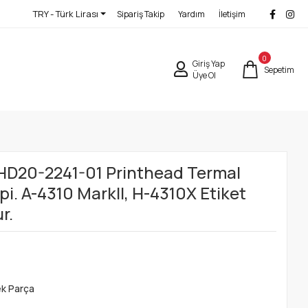
TRY - Türk Lirası
Sipariş Takip
Yardım
İletişim
0
Giriş Yap
Sepetim
Üye Ol
PHD20-2241-01 Printhead Termal
pi. A-4310 MarkII, H-4310X Etiket
r.
ek Parça