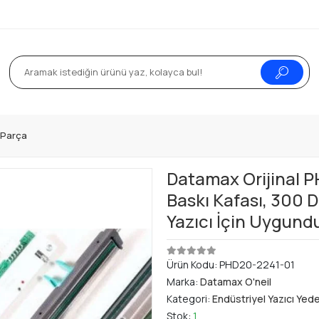
k Parça
Datamax Orijinal 
Baskı Kafası, 300 D
Yazıcı İçin Uygundu
Ürün Kodu:
PHD20-2241-01
Marka:
Datamax O'neil
Kategori:
Endüstriyel Yazıcı Yed
Stok:
1