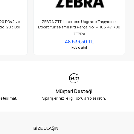
20 PD42 ve
ZEBRA ZT11 Linerless Upgrade Taşıyıcısız
ıcı 203 Dpi
Etiket Yükseltme Kiti Parça No: P1105147-700
ZEBRA
48.633,50 TL
kdv dahil
Müşteri Desteği
e teslimat.
Siparişleriniz ile ilgili soruları bize iletin.
BİZE ULAŞIN