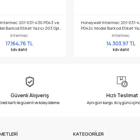
 Intermec 201-031-430 PD43 ve
Honeywell Intermec 201-031-4
l Barkod Etiket Yazıcı 203 Dpi
PD42c Model Barkod Etiket Yaz
Termal Baskı Kafası
Termal Baskı Kafası
Intermec
Intermec
17.164,76 TL
14.303,97 TL
kdv dahil
kdv dahil
Güvenli Alışveriş
Hızlı Teslimat
Kredi kartı ile güvenli ve kolay ödeme.
Aynı gün kargo, iki iş günü içind
METLERİ
KATEGORİLER