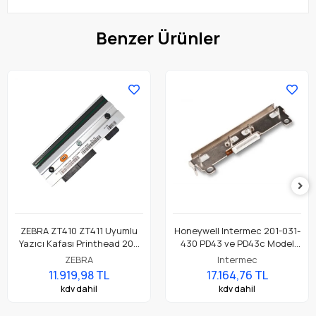
Benzer Ürünler
ZEBRA ZT410 ZT411 Uyumlu
Honeywell Intermec 201-031-
Yazıcı Kafası Printhead 203
430 PD43 ve PD43c Model
Dpi Parça No: P1058930-009
Barkod Etiket Yazıcı 203 Dpi
ZEBRA
Intermec
Termal Baskı Kafası
11.919,98 TL
17.164,76 TL
kdv dahil
kdv dahil