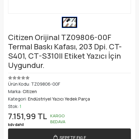
Citizen Orijinal TZ09806-00F
Termal Baskı Kafası, 203 Dpi. CT-
S401, CT-S310II Etiket Yazıcı İçin
Uygundur.
Ürün Kodu:
TZ09806-00F
Marka:
Citizen
Kategori:
Endüstriyel Yazıcı Yedek Parça
Stok:
1
7.151,99 TL
KARGO
BEDAVA
kdv dahil
SEPETE EKLE