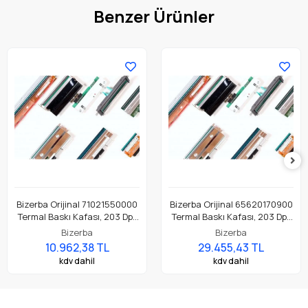
Benzer Ürünler
Bizerba Orijinal 71021550000
Bizerba Orijinal 65620170900
Termal Baskı Kafası, 203 Dpi.
Termal Baskı Kafası, 203 Dpi.
GLP 80 Etiket Yazıcı İçin
GLP 160 Etiket Yazıcı İçin
Bizerba
Bizerba
Uygundur.
Uygundur.
10.962,38 TL
29.455,43 TL
kdv dahil
kdv dahil