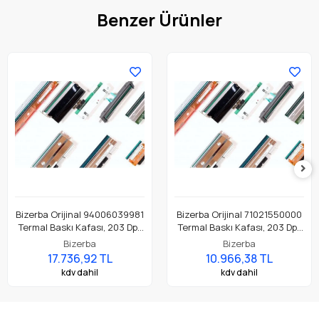
Benzer Ürünler
Bizerba Orijinal 94006039981
Bizerba Orijinal 71021550000
Termal Baskı Kafası, 203 Dpi.
Termal Baskı Kafası, 203 Dpi.
LP 204 Etiket Yazıcı İçin
GLP 80 Etiket Yazıcı İçin
Bizerba
Bizerba
Uygundur.
Uygundur.
17.736,92 TL
10.966,38 TL
kdv dahil
kdv dahil