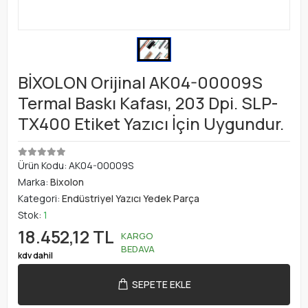
BİXOLON Orijinal AK04-00009S
Termal Baskı Kafası, 203 Dpi. SLP-
TX400 Etiket Yazıcı İçin Uygundur.
Ürün Kodu:
AK04-00009S
Marka:
Bixolon
Kategori:
Endüstriyel Yazıcı Yedek Parça
Stok:
1
18.452,12 TL
KARGO
BEDAVA
kdv dahil
SEPETE EKLE