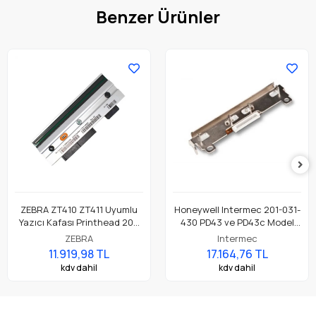
Benzer Ürünler
ZEBRA ZT410 ZT411 Uyumlu
Honeywell Intermec 201-031-
Yazıcı Kafası Printhead 203
430 PD43 ve PD43c Model
Dpi Parça No: P1058930-009
Barkod Etiket Yazıcı 203 Dpi
ZEBRA
Intermec
Termal Baskı Kafası
11.919,98 TL
17.164,76 TL
kdv dahil
kdv dahil