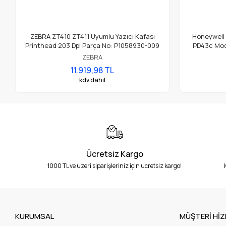
ZEBRA ZT410 ZT411 Uyumlu Yazıcı Kafası
Honeywell
Printhead 203 Dpi Parça No: P1058930-009
PD43c Mode
ZEBRA
11.919,98 TL
kdv dahil
Ücretsiz Kargo
1000 TL ve üzeri siparişleriniz için ücretsiz kargo!
KURUMSAL
MÜŞTERİ HİZ