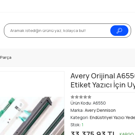
k Parça
Avery Orijinal A655
Etiket Yazıcı İçin 
Ürün Kodu:
A6550
Marka:
Avery Dennison
Kategori:
Endüstriyel Yazıcı Yed
Stok:
1
33.375,93 TL
KARGO