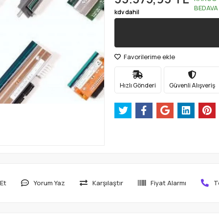
BEDAVA
kdv dahil
Favorilerime ekle
Hızlı Gönderi
Güvenli Alışveriş
Et
Yorum Yaz
Karşılaştır
Fiyat Alarmı
T