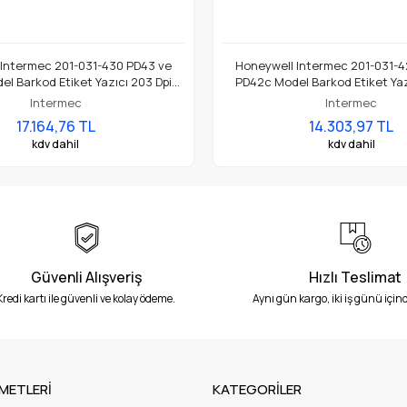
 Intermec 201-031-430 PD43 ve
Honeywell Intermec 201-031-4
l Barkod Etiket Yazıcı 203 Dpi
PD42c Model Barkod Etiket Yaz
Termal Baskı Kafası
Termal Baskı Kafası
Intermec
Intermec
17.164,76 TL
14.303,97 TL
kdv dahil
kdv dahil
Güvenli Alışveriş
Hızlı Teslimat
Kredi kartı ile güvenli ve kolay ödeme.
Aynı gün kargo, iki iş günü içind
METLERİ
KATEGORİLER