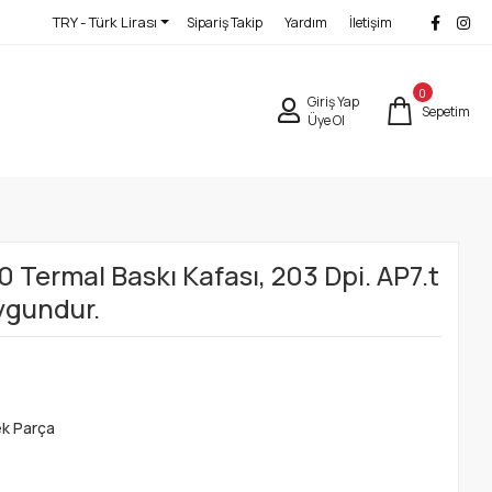
TRY - Türk Lirası
Sipariş Takip
Yardım
İletişim
0
Giriş Yap
Sepetim
Üye Ol
0 Termal Baskı Kafası, 203 Dpi. AP7.t
Uygundur.
ek Parça