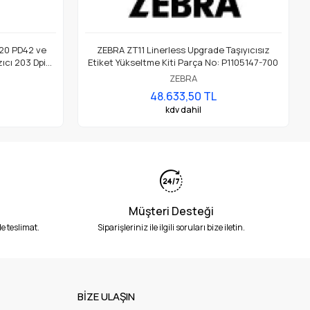
20 PD42 ve
ZEBRA ZT11 Linerless Upgrade Taşıyıcısız
ıcı 203 Dpi
Etiket Yükseltme Kiti Parça No: P1105147-700
ZEBRA
48.633,50 TL
kdv dahil
Müşteri Desteği
e teslimat.
Siparişleriniz ile ilgili soruları bize iletin.
BİZE ULAŞIN