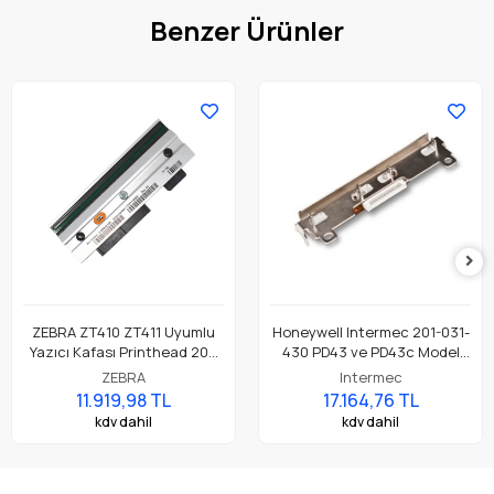
Benzer Ürünler
ZEBRA ZT410 ZT411 Uyumlu
Honeywell Intermec 201-031-
Yazıcı Kafası Printhead 203
430 PD43 ve PD43c Model
Dpi Parça No: P1058930-009
Barkod Etiket Yazıcı 203 Dpi
ZEBRA
Intermec
Termal Baskı Kafası
11.919,98 TL
17.164,76 TL
kdv dahil
kdv dahil