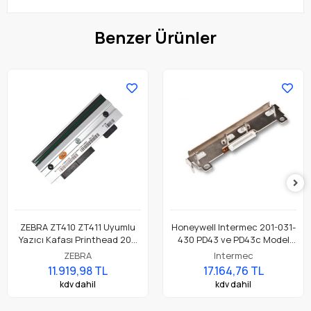
Benzer Ürünler
ZEBRA ZT410 ZT411 Uyumlu
Honeywell Intermec 201-031-
Yazıcı Kafası Printhead 203
430 PD43 ve PD43c Model
Dpi Parça No: P1058930-009
Barkod Etiket Yazıcı 203 Dpi
ZEBRA
Intermec
Termal Baskı Kafası
11.919,98 TL
17.164,76 TL
kdv dahil
kdv dahil