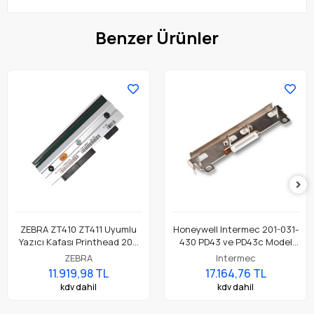
Benzer Ürünler
ZEBRA ZT410 ZT411 Uyumlu
Honeywell Intermec 201-031-
Yazıcı Kafası Printhead 203
430 PD43 ve PD43c Model
Dpi Parça No: P1058930-009
Barkod Etiket Yazıcı 203 Dpi
ZEBRA
Intermec
Termal Baskı Kafası
11.919,98 TL
17.164,76 TL
kdv dahil
kdv dahil