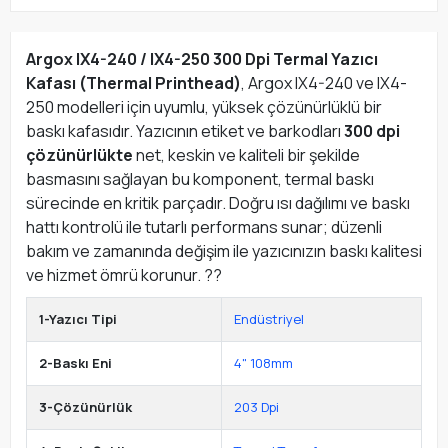
Argox IX4-240 / IX4-250 300 Dpi Termal Yazıcı
Kafası (Thermal Printhead)
, Argox IX4-240 ve IX4-
250 modelleri için uyumlu, yüksek çözünürlüklü bir
baskı kafasıdır. Yazıcının etiket ve barkodları
300 dpi
çözünürlükte
net, keskin ve kaliteli bir şekilde
basmasını sağlayan bu komponent, termal baskı
sürecinde en kritik parçadır. Doğru ısı dağılımı ve baskı
hattı kontrolü ile tutarlı performans sunar; düzenli
bakım ve zamanında değişim ile yazıcınızın baskı kalitesi
ve hizmet ömrü korunur. ?️?
1-Yazıcı Tipi
Endüstriyel
2-Baskı Eni
4" 108mm
3-Çözünürlük
203 Dpi