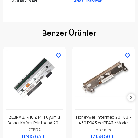
4-Baskı Şekli
Termal Transfer
Benzer Ürünler
ZEBRA ZT410 ZT411 Uyumlu
Honeywell Intermec 201-031-
Yazıcı Kafası Printhead 203
430 PD43 ve PD43c Model
Dpi Parça No: P1058930-009
Barkod Etiket Yazıcı 203 Dpi
ZEBRA
Intermec
Termal Baskı Kafası
11.915,63 TL
17.158,50 TL