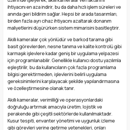
üzerinde işleyerek, akıllı kameralar veri aktarımı
ihtiyacını en aza indirir, bu da daha hızlı işlem süreleri ve
anında geri bildirim sağlar. Hepsi bir arada tasarımları,
birden fazla ayrı cihaz ihtiyacını azaltarak donanım
maliyetlerini düşürürken sistem mimarisini basitleştirir.
Akıllı kameralar çok yönlüdür ve barkod tarama gibi
basit görevlerden, nesne tanıma ve kalite kontrolü gibi
karmaşık işlevlere kadar geniş bir uygulama yelpazesi
için programlanabilir. Genellikle kullanıcı dostu yazılımla
eşleştirilir, bu da kullanıcıların çok fazla programlama
bilgisi gerektirmeden, işlevlerini belirli uygulama
gereksinimlerini karşılayacak şekilde yapılandırmasına
ve özelleştirmesine olanak tanır.
Akıllı kameralar, verimliliği ve operasyonlardaki
doğruluğu artırmak amacıyla üretim, lojistik ve
perakende gibi çeşitli sektörlerde kullanılmaktadır.
Kusur tespiti, envanter yönetimi ve uygunluk izleme
gibi görevleri yerine getirme yetenekleri, onları