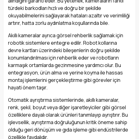
alındığını garanti eder. Bu yetenek, kameraların farklı
türdeki barkodları hızlı ve doğru bir şekilde
okuyabilmelerini sağlayarak hataları azaltır ve verimliliği
artırır, hatta zorlu aydınlatma koşullarında bile.
Akıllı kameralar ayrıca görsel rehberlik sağlamak için
robotik sistemlere entegre edilir. Robot kollarına
devre kartları üzerindeki bileşenlerin doğru şekilde
konumlandırılması için rehberlik eder ve robotların
karmaşık ortamlarda gezinmesine yardımcı olur. Bu
entegrasyon, ürün alma ve yerine koyma ile hassas
montaj işlemlerini gerçekleştirme gibi görevler için
hayati önem taşır.
Otomatik ayrıştırma sistemlerinde, akıllı kameralar,
renk, şekil, boyut veya diğer işaretleyiciler gibi görsel
özelliklere dayalı olarak ürünleri tanımlayıp ayrıştırır. Bu
işlevsellik, ayrıştırma doğruluğunun kritik öneme sahip
olduğu geri dönüşüm ve gıda işleme gibi endüstrilerde
özellikle faydalıdır.