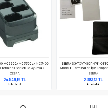
00 MC3300x MC3300ax MC3400
ZEBRA SG-TCVT-SCRNPT1-01 TC
Terminali Serileri ile Uyumlu 4
Model El Terminalleri İçin Tempe
arya Pil Şarj Ünitesi Kit Olarak
Koruyucu
ZEBRA
ZEBRA
24.546,19 TL
2.383,13 TL
kdv dahil
kdv dahil