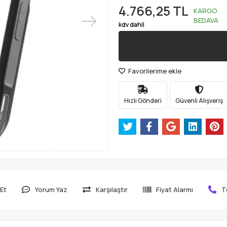
4.766,25 TL
KARGO
BEDAVA
kdv dahil
Favorilerime ekle
Hızlı Gönderi
Güvenli Alışveriş
Et
Yorum Yaz
Karşılaştır
Fiyat Alarmı
T