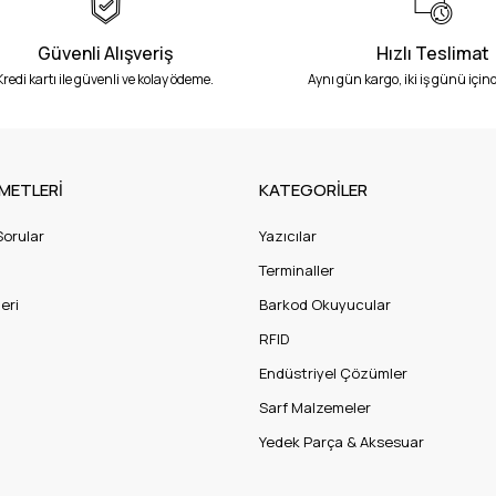
Güvenli Alışveriş
Hızlı Teslimat
Kredi kartı ile güvenli ve kolay ödeme.
Aynı gün kargo, iki iş günü içind
METLERİ
KATEGORİLER
Sorular
Yazıcılar
Terminaller
eri
Barkod Okuyucular
RFID
Endüstriyel Çözümler
Sarf Malzemeler
Yedek Parça & Aksesuar