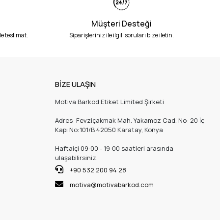
Müşteri Desteği
e teslimat.
Siparişleriniz ile ilgili soruları bize iletin.
BİZE ULAŞIN
Motiva Barkod Etiket Limited Şirketi
Adres: Fevziçakmak Mah. Yakamoz Cad. No: 20 İç
Kapı No:101/B 42050 Karatay, Konya
Haftaiçi 09:00 - 19:00 saatleri arasında
ulaşabilirsiniz.
+90 532 200 94 28
motiva@motivabarkod.com