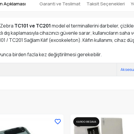
n Açıklaması
Garanti ve Teslimat
Taksit Seçenekleri
Y
, Zebra
TC101 ve TC201
model el terminallerini darbeler, çizik
ıklı dış kaplamasıyla cihazınızı güvenle sarar; kullanıcıların s
101 / TC201 Sağlam Kılıf (exoskeleton). Kılıfın kullanımı, cihaz
nca birden fazla kez değiştirilmesi gerekebilir.
Aksesu
KARGO BEDAVA