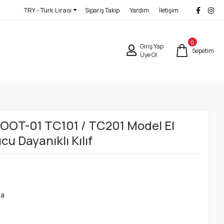
TRY - Türk Lirası
Sipariş Takip
Yardım
İletişim
0
Giriş Yap
Sepetim
Üye Ol
OT-01 TC101 / TC201 Model El
u Dayanıklı Kılıf
ça