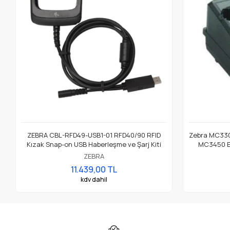
ZEBRA CBL-RFD49-USB1-01 RFD40/90 RFID
Zebra MC33
Kızak Snap-on USB Haberleşme ve Şarj Kiti
MC3450 El 
Yuvalı Bat
ZEBRA
11.439,00 TL
kdv dahil